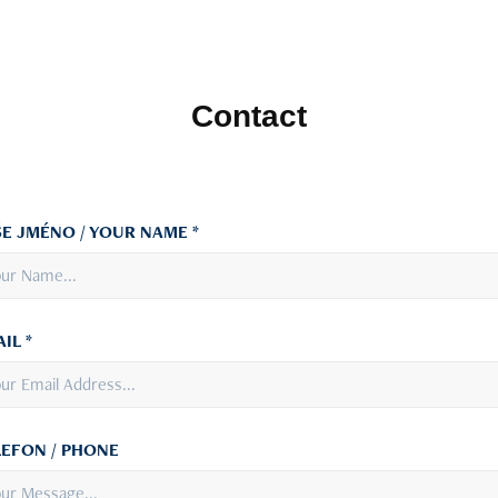
Contact
E JMÉNO / YOUR NAME *
IL *
LEFON / PHONE